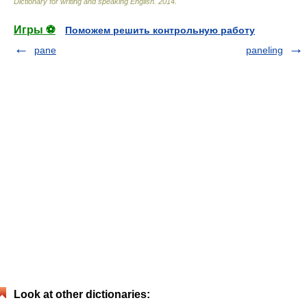
Dictionary for writing and speaking English
.
2014
.
Игры ⚽
Поможем решить контрольную работу
pane
paneling
Look at other dictionaries: