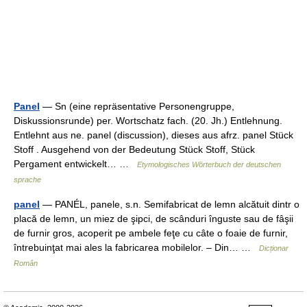
Panel
— Sn (eine repräsentative Personengruppe,
Diskussionsrunde) per. Wortschatz fach. (20. Jh.) Entlehnung.
Entlehnt aus ne. panel (discussion), dieses aus afrz. panel Stück
Stoff . Ausgehend von der Bedeutung Stück Stoff, Stück
Pergament entwickelt… …
Etymologisches Wörterbuch der deutschen
sprache
panel
— PANÉL, panele, s.n. Semifabricat de lemn alcătuit dintr o
placă de lemn, un miez de şipci, de scânduri înguste sau de fâşii
de furnir gros, acoperit pe ambele feţe cu câte o foaie de furnir,
întrebuinţat mai ales la fabricarea mobilelor. – Din… …
Dicționar
Român