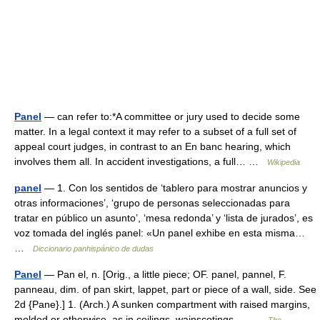
Panel
— can refer to:*A committee or jury used to decide some
matter. In a legal context it may refer to a subset of a full set of
appeal court judges, in contrast to an En banc hearing, which
involves them all. In accident investigations, a full… …
Wikipedia
panel
— 1. Con los sentidos de ‘tablero para mostrar anuncios y
otras informaciones’, ‘grupo de personas seleccionadas para
tratar en público un asunto’, ‘mesa redonda’ y ‘lista de jurados’, es
voz tomada del inglés panel: «Un panel exhibe en esta misma…
…
Diccionario panhispánico de dudas
Panel
— Pan el, n. [Orig., a little piece; OF. panel, pannel, F.
panneau, dim. of pan skirt, lappet, part or piece of a wall, side. See
2d {Pane}.] 1. (Arch.) A sunken compartment with raised margins,
molded or otherwise, as in ceilings, wainscotings,… …